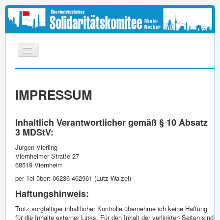
START
IMPRESSUM
INFOS
APPELL
Inhaltlich Verantwortlicher gemäß § 10 Absatz
MEDIEN
3 MDStV:
LINKS
Jürgen Vierling
Viernheimer Straße 27
IMPRESSUM
68519 Viernheim
per Tel über: 06236 462961 (Lutz Walzel)
Haftungshinweis:
Trotz sorgfältiger inhaltlicher Kontrolle übernehme ich keine Haftung
für die Inhalte externer Links. Für den Inhalt der verlinkten Seiten sind