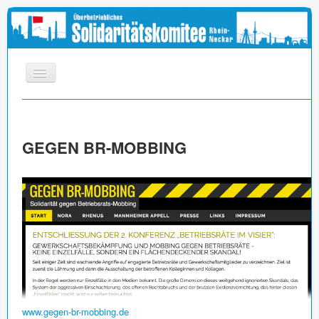
START
INFOS
GEGEN BR-MOBBING
APPELL
MEDIEN
LINKS
IMPRESSUM
www.gegen-br-mobbing.de