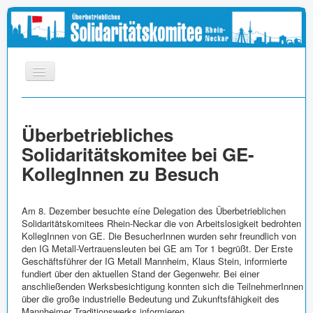
START
Überbetriebliches
INFOS
Solidaritätskomitee bei GE-
APPELL
KollegInnen zu Besuch
MEDIEN
LINKS
Am 8. Dezember besuchte eíne Delegation des Überbetrieblichen
Solidaritätskomitees Rhein-Neckar die von Arbeitslosigkeit bedrohten
IMPRESSUM
KollegInnen von GE. Die BesucherInnen wurden sehr freundlich von
den IG Metall-Vertrauensleuten bei GE am Tor 1 begrüßt. Der Erste
Geschäftsführer der IG Metall Mannheim, Klaus Stein, informierte
fundiert über den aktuellen Stand der Gegenwehr. Bei einer
anschließenden Werksbesichtigung konnten sich die TeilnehmerInnen
über die große industrielle Bedeutung und Zukunftsfähigkeit des
Mannheimer Traditionswerks informieren.