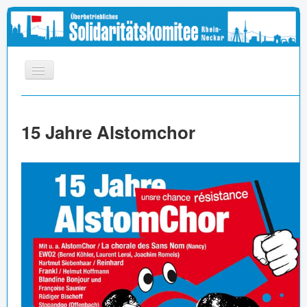
START
15 Jahre Alstomchor
INFOS
APPELL
MEDIEN
LINKS
IMPRESSUM