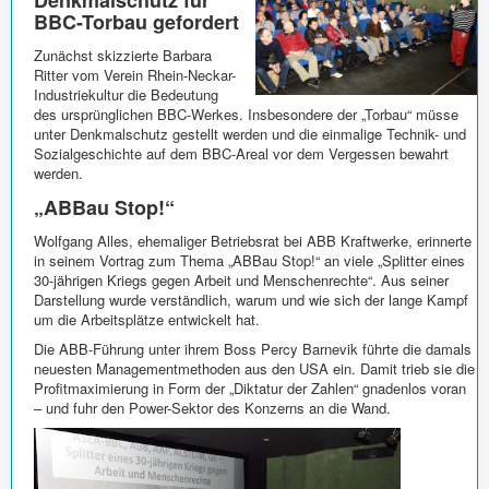
Denkmalschutz für
BBC-Torbau gefordert
Zunächst skizzierte Barbara
Ritter vom Verein Rhein-Neckar-
Industriekultur die Bedeutung
des ursprünglichen BBC-Werkes. Insbesondere der „Torbau“ müsse
unter Denkmalschutz gestellt werden und die einmalige Technik- und
Sozialgeschichte auf dem BBC-Areal vor dem Vergessen bewahrt
werden.
„ABBau Stop!“
Wolfgang Alles, ehemaliger Betriebsrat bei ABB Kraftwerke, erinnerte
in seinem Vortrag zum Thema „ABBau Stop!“ an viele „Splitter eines
30-jährigen Kriegs gegen Arbeit und Menschenrechte“. Aus seiner
Darstellung wurde verständlich, warum und wie sich der lange Kampf
um die Arbeitsplätze entwickelt hat.
Die ABB-Führung unter ihrem Boss Percy Barnevik führte die damals
neuesten Managementmethoden aus den USA ein. Damit trieb sie die
Profitmaximierung in Form der „Diktatur der Zahlen“ gnadenlos voran
– und fuhr den Power-Sektor des Konzerns an die Wand.