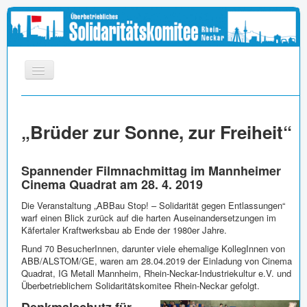
START
„Brüder zur Sonne, zur Freiheit“
INFOS
APPELL
Spannender Filmnachmittag im Mannheimer
MEDIEN
Cinema Quadrat am 28. 4. 2019
LINKS
Die Veranstaltung „ABBau Stop! – Solidarität gegen Entlassungen“
warf einen Blick zurück auf die harten Auseinandersetzungen im
IMPRESSUM
Käfertaler Kraftwerksbau ab Ende der 1980er Jahre.
Rund 70 BesucherInnen, darunter viele ehemalige KollegInnen von
ABB/ALSTOM/GE, waren am 28.04.2019 der Einladung von Cinema
Quadrat, IG Metall Mannheim, Rhein-Neckar-Industriekultur e.V. und
Überbetrieblichem Solidaritätskomitee Rhein-Neckar gefolgt.