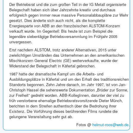
Der Betriebsrat und die zum großen Teil in der IG Metall organisierte
Belegschaft haben sich über Jahrzehnte kreativ und durchaus
erfolgreich gegen immer neue massive Personalabbaupläne zur Wehr
gesetzt. Dies änderte sich auch nicht, als die komplette
Energiesparte von ABB an den französischen ALSTOM-Konzern
verkauft wurde. Im Gegenteil: Bis heute ist zum Beispiel die
legendäre siebentägige Betriebsversammlung im Frühjahr 2005
unvergessen.
Erst nachdem ALSTOM, trotz anderer Alternativen, 2015 unter
zwielichtigen Umständen das Unternehmen an den amerikanischen
Mischkonzern General Electric (GE) weiterverkaufte, wurde der
Widerstand der Belegschaft in Käfertal gebrochen.
1987 hatte der dramatische Kampf um die Arbeits- und
Ausbildungsplätze in Käfertal und um den Erhalt des traditionsreichen
Standorts begonnen. Zehn Jahre danach, im Jahr 1997, ist von Jan-
Christoph Hassel die sehenswerte Dokumentation „Brüder zur Sonne,
zur Freiheit“ gedreht worden. ABB-KollegInnen, darunter der viel zu
früh verstorbene ehemalige Betriebsratsvorsitzende Dieter Münch,
berichten in dem Streifen authentisch über die Bedrohung ihrer
Existenz. Die Vorführung dieses berührenden Films rundete die
gelungene Veranstaltung sehr gut ab.
Fotos @
helmut-roos@web.de
.