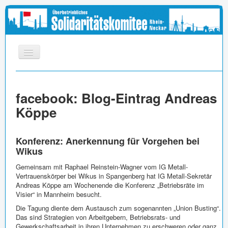
START
facebook: Blog-Eintrag Andreas
INFOS
Köppe
APPELL
MEDIEN
Konferenz: Anerkennung für Vorgehen bei
LINKS
Wikus
IMPRESSUM
Gemeinsam mit Raphael Reinstein-Wagner vom IG Metall-
Vertrauenskörper bei Wikus in Spangenberg hat IG Metall-Sekretär
Andreas Köppe am Wochenende die Konferenz „Betriebsräte im
Visier“ in Mannheim besucht.
Die Tagung diente dem Austausch zum sogenannten „Union Busting“.
Das sind Strategien von Arbeitgebern, Betriebsrats- und
Gewerkschaftsarbeit in ihren Unternehmen zu erschweren oder ganz