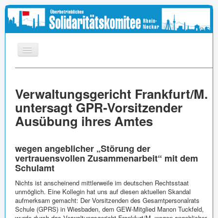
START
Verwaltungsgericht Frankfurt/M.
INFOS
untersagt GPR-Vorsitzender
APPELL
Ausübung ihres Amtes
MEDIEN
LINKS
wegen angeblicher „Störung der
vertrauensvollen Zusammenarbeit“ mit dem
IMPRESSUM
Schulamt
Nichts ist anscheinend mittlerweile im deutschen Rechtsstaat
unmöglich. Eine Kollegin hat uns auf diesen aktuellen Skandal
aufmerksam gemacht: Der Vorsitzenden des Gesamtpersonalrats
Schule (GPRS) in Wiesbaden, dem GEW-Mitglied Manon Tuckfeld,
wurde durch das Verwaltungsgericht Frankfurt/M. wegen angeblicher