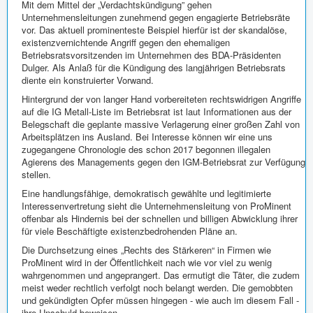
Mit dem Mittel der „Verdachtskündigung” gehen
Unternehmensleitungen zunehmend gegen engagierte Betriebsräte
vor. Das aktuell prominenteste Beispiel hierfür ist der skandalöse,
existenzvernichtende Angriff gegen den ehemaligen
Betriebsratsvorsitzenden im Unternehmen des BDA-Präsidenten
Dulger. Als Anlaß für die Kündigung des langjährigen Betriebsrats
diente ein konstruierter Vorwand.
Hintergrund der von langer Hand vorbereiteten rechtswidrigen Angriffe
auf die IG Metall-Liste im Betriebsrat ist laut Informationen aus der
Belegschaft die geplante massive Verlagerung einer großen Zahl von
Arbeitsplätzen ins Ausland. Bei Interesse können wir eine uns
zugegangene Chronologie des schon 2017 begonnen illegalen
Agierens des Managements gegen den IGM-Betriebsrat zur Verfügung
stellen.
Eine handlungsfähige, demokratisch gewählte und legitimierte
Interessenvertretung sieht die Unternehmensleitung von ProMinent
offenbar als Hindernis bei der schnellen und billigen Abwicklung ihrer
für viele Beschäftigte existenzbedrohenden Pläne an.
Die Durchsetzung eines „Rechts des Stärkeren“ in Firmen wie
ProMinent wird in der Öffentlichkeit nach wie vor viel zu wenig
wahrgenommen und angeprangert. Das ermutigt die Täter, die zudem
meist weder rechtlich verfolgt noch belangt werden. Die gemobbten
und gekündigten Opfer müssen hingegen - wie auch im diesem Fall -
ihre Unschuld beweisen.