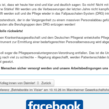
 ist, dass wir heute hier sind und klar und deutlich sagen: So nicht! Nicht mi
ne Stärke! Wir werden uns die Verbesserungen der letzten Jahre nicht kamp
t werden soll und die Pflege wieder in das Fallpauschalen-System (DRG) integ
tendruck, der in der Vergangenheit zu einem massiven Personalabbau geführ
ssten alle Berufsgruppen dem DRG entzogen werden!
Rolle rückwärts!
schen Krankenhausgesellschaft und dem Deutschen Pflegerat entwickelte Pfle
ument zur Ermittlung einer bedarfsgerechten Personalbemessung wird abgestel
 soll sogar die Pflegepersonaluntergrenzen-Verordnung entfallen. Das ist die 
ng nach viel zu schlechte − Regelung abgeschafft, werden Patientenschäden 
l gesetzt.
ke Menschen sicher versorgt werden und unsere Arbeitsbedingungen uns
n Kolleg:innen von Daimler!
Zurück
nferenz „Betriebsräte im Visier“ am 10.10.26 im Mannheimer Gewerkschafts