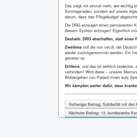
Das zeigt mir einmal mehr, wie wichtig es
Sonntagsreden, sondern auf unsere eige
darum, dass das Pflegebudget abgeschaff
Die DRG erzeugen einen permanenten Kos
diesem System entzogen! Eigentlich mü
Deshalb: DRG abschaffen, statt einer 
Zweitens
soll die von ver.di, der Deut
wieder zurückgenommen werden. Ein Instr
getreten ist.
Drittens
, und das ist wirklich bodenlos,
verhindern! Wird diese − unserer Meinu
Wohlergehen von Patient:innen aufs Spie
Wir kämpfen weiter dafür, dass kran
Vorheriger Beitrag: Solidarität mit de
Nächster Beitrag: 13. bundesweite Ko